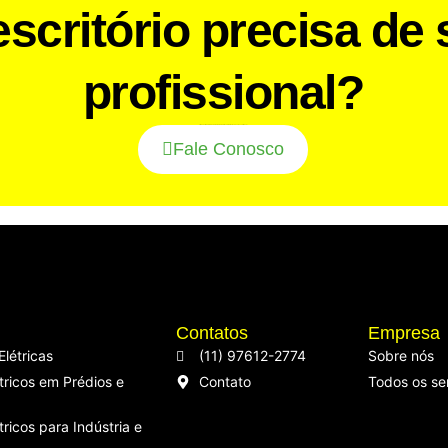
scritório precisa de 
profissional?
Clique no WhatsApp e garanta um atendimento rápido, técnico e de confiança!
Fale Conosco
Contatos
Empresa
Elétricas
(11) 97612-2774
Sobre nós
tricos em Prédios e
Contato
Todos os se
tricos para Indústria e