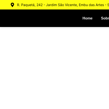
R. Paquetá, 242 - Jardim São Vicente, Embu das Artes -
Home
Sob