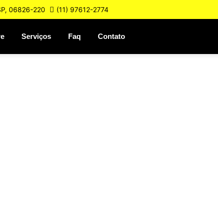
 SP, 06826-220
(11) 97612-2774
re
Serviços
Faq
Contato